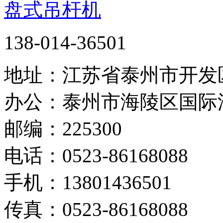
盘式吊杆机
138-014-36501
地址：江苏省泰州市开发
办公：泰州市海陵区国际
邮编：225300
电话：0523-86168088
手机：13801436501
传真：0523-86168088