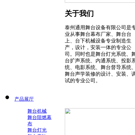
关于我们
泰州通用舞台设备有限公司是
业从事舞台幕布厂家、舞台台
上、台下机械设备专业制造生
产，设计，安装一体的专业公
司。同时也是舞台灯光系统、
台扩声系统、内通系统、投影
统、电影系统、舞台督导系统
舞台声学装修的设计、安装、
试的专业公司。
产品展厅
舞台机械
舞台阻燃幕
布
舞台灯光