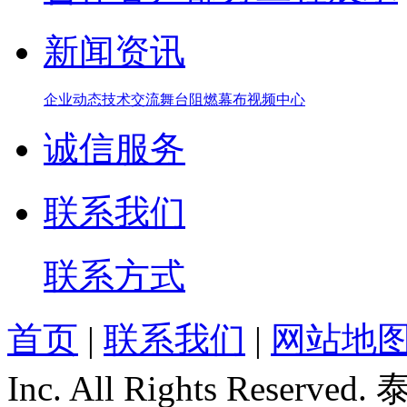
新闻资讯
企业动态
技术交流
舞台阻燃幕布
视频中心
诚信服务
联系我们
联系方式
首页
|
联系我们
|
网站地
Inc. All Rights Re