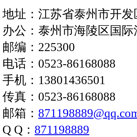
地址：江苏省泰州市开发
办公：泰州市海陵区国际
邮编：225300
电话：0523-86168088
手机：13801436501
传真：0523-86168088
邮箱：
871198889@qq.co
Q Q：
871198889