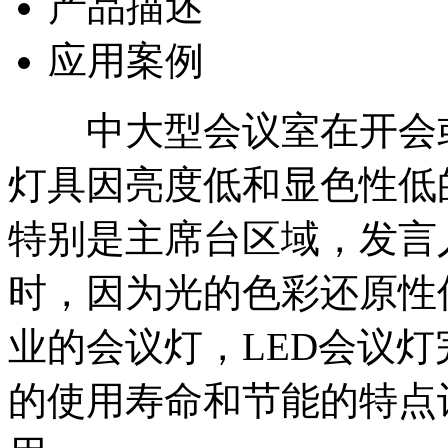
产品描述
应用案例
中大型会议室在开会或
灯具因亮度低和显色性低
特别是主席台区域，发言
时，因为光的色彩还原性
业的会议灯，LED会议
的使用寿命和节能的特点