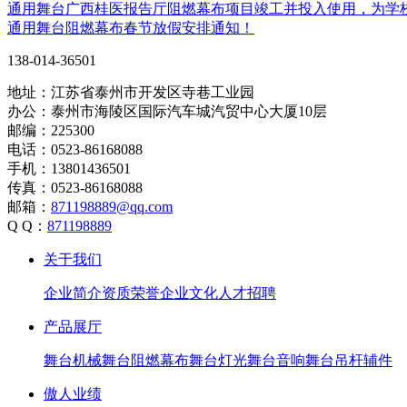
通用舞台广西桂医报告厅阻燃幕布项目竣工并投入使用，为学
通用舞台阻燃幕布春节放假安排通知！
138-014-36501
地址：江苏省泰州市开发区寺巷工业园
办公：泰州市海陵区国际汽车城汽贸中心大厦10层
邮编：225300
电话：0523-86168088
手机：13801436501
传真：0523-86168088
邮箱：
871198889@qq.com
Q Q：
871198889
关于我们
企业简介
资质荣誉
企业文化
人才招聘
产品展厅
舞台机械
舞台阻燃幕布
舞台灯光
舞台音响
舞台吊杆辅件
傲人业绩