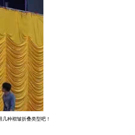
用几种褶皱折叠类型吧！