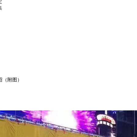
定
集
绍（附图）