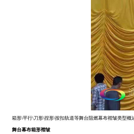
箱形\平行\刀形\捏形\按扣轨道等舞台阻燃幕布褶皱类型概
舞台幕布箱形褶皱