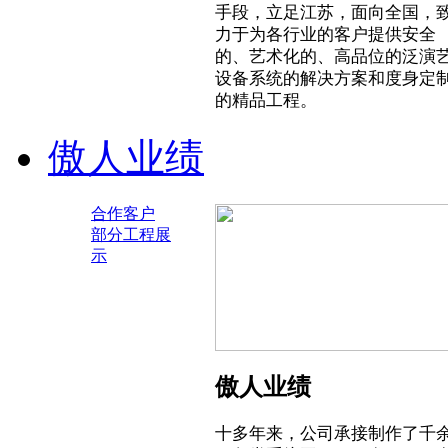
手段，立足江苏，面向全国，
力于为各行业的客户提供安全
的、艺术化的、高品位的泛演
设备系统的解决方案和度身定
的精品工程。
傲人业绩
合作客户
部分工程展
示
傲人业绩
十多年来，公司承接制作了千