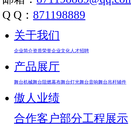
Q Q：
871198889
关于我们
企业简介
资质荣誉
企业文化
人才招聘
产品展厅
舞台机械
舞台阻燃幕布
舞台灯光
舞台音响
舞台吊杆辅件
傲人业绩
合作客户
部分工程展示