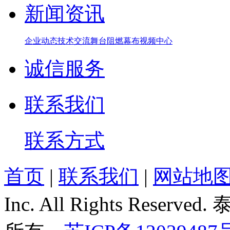
新闻资讯
企业动态
技术交流
舞台阻燃幕布
视频中心
诚信服务
联系我们
联系方式
首页
|
联系我们
|
网站地
Inc. All Rights Re