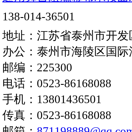
138-014-36501
地址：江苏省泰州市开发
办公：泰州市海陵区国际
邮编：225300
电话：0523-86168088
手机：13801436501
传真：0523-86168088
邮箱：
871198889@qq.co