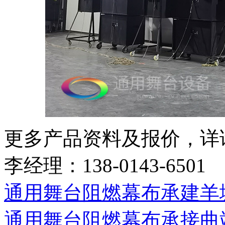
更多产品资料及报价，详
李经理：138-0143-6501
通用舞台阻燃幕布承建羊
通用舞台阻燃幕布承接曲