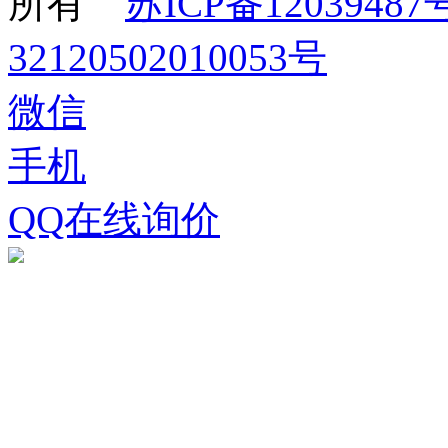
所有
苏ICP备12039487
32120502010053号
微信
手机
QQ在线询价