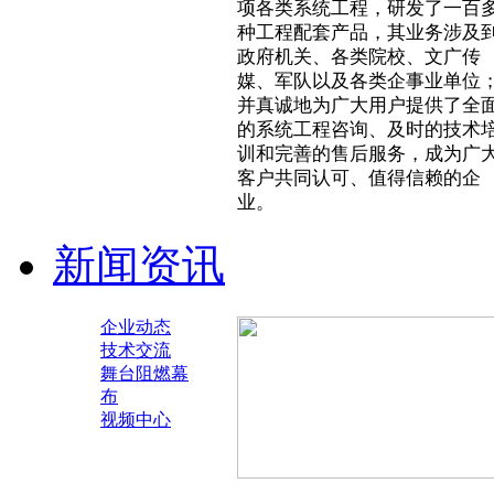
项各类系统工程，研发了一百
种工程配套产品，其业务涉及
政府机关、各类院校、文广传
媒、军队以及各类企事业单位
并真诚地为广大用户提供了全
的系统工程咨询、及时的技术
训和完善的售后服务，成为广
客户共同认可、值得信赖的企
业。
新闻资讯
企业动态
技术交流
舞台阻燃幕
布
视频中心