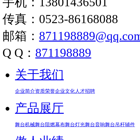
手机：13801436501
传真：0523-86168088
邮箱：
871198889@qq.co
Q Q：
871198889
关于我们
企业简介
资质荣誉
企业文化
人才招聘
产品展厅
舞台机械
舞台阻燃幕布
舞台灯光
舞台音响
舞台吊杆辅件