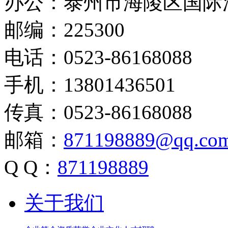
办公：泰州市海陵区国际
邮编：225300
电话：0523-86168088
手机：13801436501
传真：0523-86168088
邮箱：
871198889@qq.co
Q Q：
871198889
关于我们