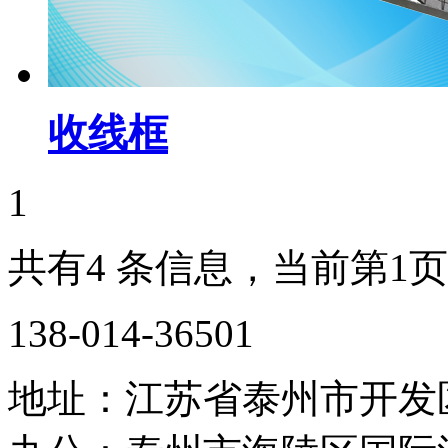
收线框
1
共有4 条信息，当前第1页
138-014-36501
地址：江苏省泰州市开发