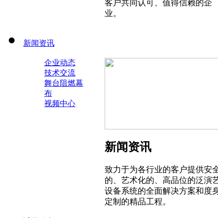
客户共同认可、值得信赖的企
业。
新闻资讯
企业动态
技术交流
舞台阻燃幕
布
视频中心
新闻资讯
致力于为各行业的客户提供安
的、艺术化的、高品位的泛演
设备系统的全面解决方案和度
定制的精品工程。