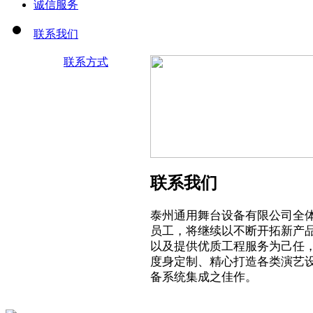
诚信服务
联系我们
联系方式
联系我们
泰州通用舞台设备有限公司全
员工，将继续以不断开拓新产
以及提供优质工程服务为己任
度身定制、精心打造各类演艺
备系统集成之佳作。