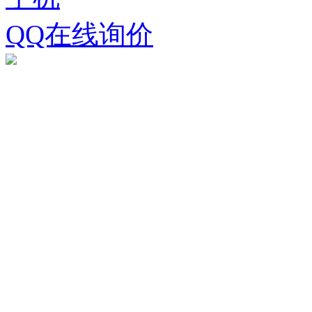
QQ在线询价